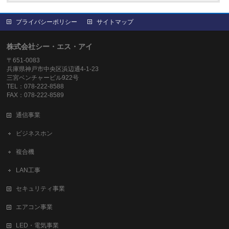
プライバシーポリシー
サイトマップ
株式会社シー・エス・アイ
〒651-0083
兵庫県神戸市中央区浜辺通4-1-23
三宮ベンチャービル922号
TEL：078-222-8588
FAX：078-222-8589
通信事業
ビジネスホン
複合機
LAN工事
セキュリティ事業
エアコン事業
LED・電気事業